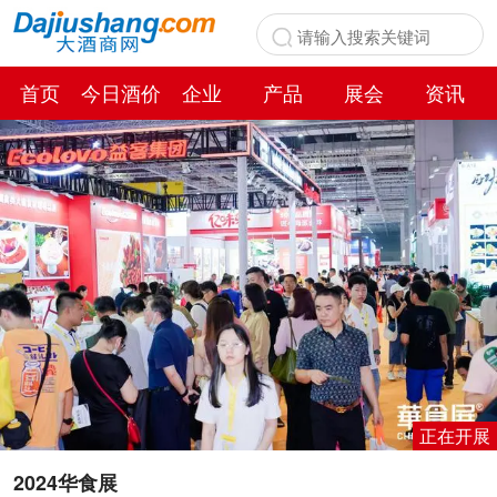
首页
今日酒价
企业
产品
展会
资讯
百科
正在开展
2024华食展