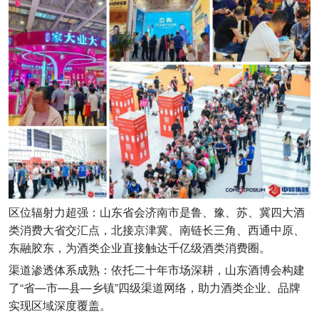
区位辐射力超强：山东省会济南市是鲁、豫、苏、冀四大酒
类消费大省交汇点，北接京津冀、南链长三角、西通中原、
东融胶东，为酒类企业直接触达千亿级酒类消费圈。
渠道渗透体系成熟：依托二十年市场深耕，山东酒博会构建
了“省—市—县—乡镇”四级渠道网络，助力酒类企业、品牌
实现区域深度覆盖。