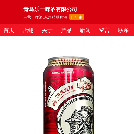
青岛乐一啤酒有限公司
主营：啤酒.原浆精酿啤酒
已年审
首页
店铺
关于
产品
新闻
留言
联系