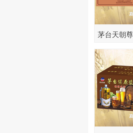
茅台天朝
1L×12瓶