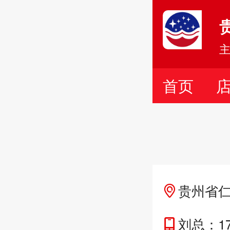
主
首页
贵州省
刘总：171