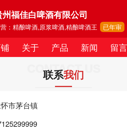
贵州福佳白啤酒有限公司
营：精酿啤酒,原浆啤酒,精酿啤酒王
已年审
店铺
关于
产品
新闻
留
CONTACT US
联系
我们
仁怀市茅台镇
25299999