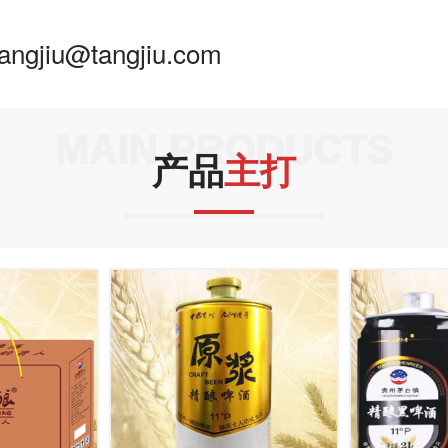
angjiu@tangjiu.com
MAIN PRODUCTS
产品
主打